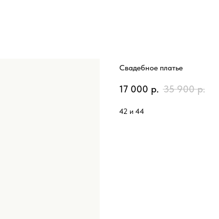
Свадебное платье
17 000
р.
35 900
р.
42 и 44