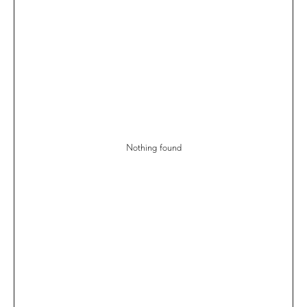
Nothing found
WEDDING FASHION RA